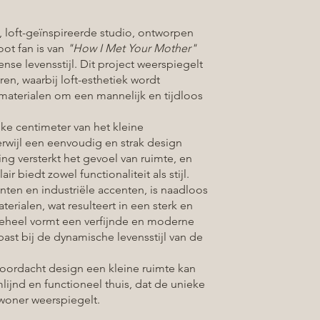
e, loft-geïnspireerde studio, ontworpen
oot fan is van
"How I Met Your Mother"
ense levensstijl. Dit project weerspiegelt
ren, waarbij loft-esthetiek wordt
materialen om een mannelijk en tijdloos
ke centimeter van het kleine
rwijl een eenvoudig en strak design
ng versterkt het gevoel van ruimte, en
r biedt zowel functionaliteit als stijl.
enten en industriële accenten, is naadloos
erialen, wat resulteert in een sterk en
heel vormt een verfijnde en moderne
past bij de dynamische levensstijl van de
oordacht design een kleine ruimte kan
ijnd en functioneel thuis, dat de unieke
woner weerspiegelt.